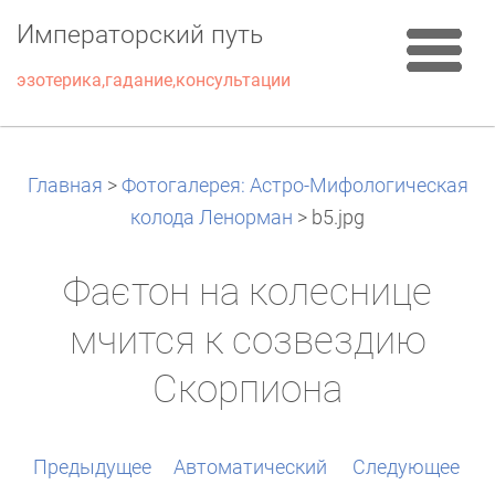
Императорский путь
эзотерика,гадание,консультации
Главная
>
Фотогалерея: Астро-Мифологическая
колода Ленорман
>
b5.jpg
Фаєтон на колеснице
мчится к созвездию
Скорпиона
Предыдущее
Aвтоматический
Следующее