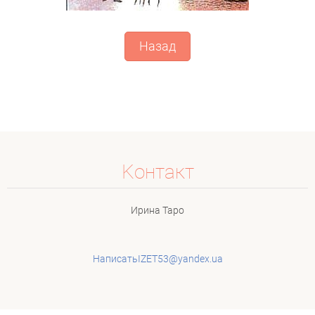
Назад
Koнтакт
Ирина Таро
НаписатьIZET53@yandex.ua