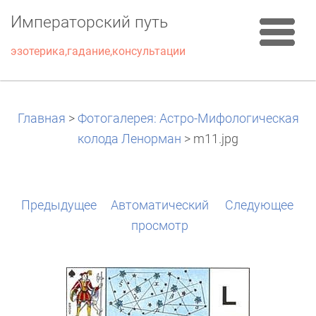
Императорский путь
эзотерика,гадание,консультации
Главная
>
Фотогалерея: Астро-Мифологическая
колода Ленорман
>
m11.jpg
Предыдущее
Aвтоматический
Следующее
просмотр