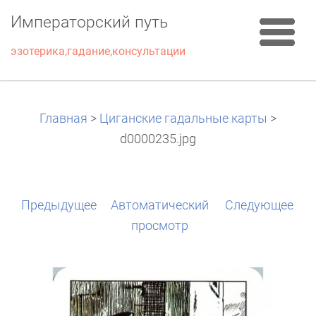
Императорский путь
эзотерика,гадание,консультации
Главная
>
Циганские гадальные карты
>
d0000235.jpg
Предыдущее
Aвтоматический
Следующее
просмотр