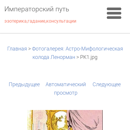
Императорский путь
эзотерика,гадание,консультации
Главная
>
Фотогалерея: Астро-Мифологическая
колода Ленорман
>
PK1.jpg
Предыдущее
Aвтоматический
Следующее
просмотр