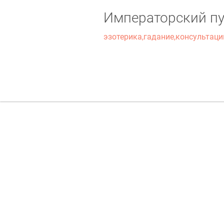
Императорский пу
эзотерика,гадание,консультаци