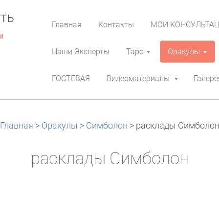
ть
Главная
Контакты
МОИ КОНСУЛЬТА
и
Наши Эксперты
Таро
Оракулы
ГОСТЕВАЯ
Видеоматериалы
Галере
Главная
>
Оракулы
>
Симболон
>
расклады Симболо
расклады Симболон