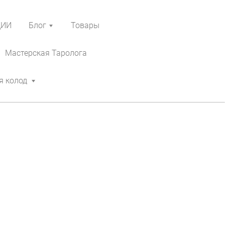
ЦИИ
Блог
Товары
Мастерская Таролога
я колод
н