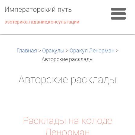
Императорский путь
эзотерика,гадание,консультации
Главная
>
Оракулы
>
Оракул Ленорман
>
Авторские расклады
Авторские расклады
Расклады на колоде
Ленорман