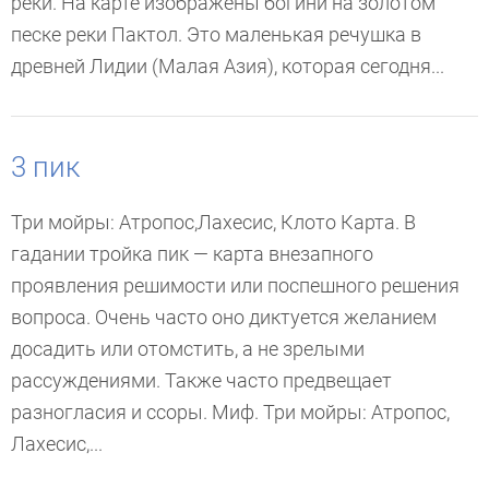
реки. На карте изображены богини на золотом
песке реки Пактол. Это маленькая речушка в
древней Лидии (Малая Азия), которая сегодня...
3 пик
Три мойры: Атропос,Лахесис, Клото Карта. В
гадании тройка пик — карта внезапного
проявления решимости или поспешного решения
вопроса. Очень часто оно диктуется желанием
досадить или отомстить, а не зрелыми
рассуждениями. Также часто предвещает
разногласия и ссоры. Миф. Три мойры: Атропос,
Лахесис,...