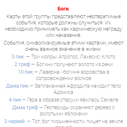
Боги
Карты этой группы представляют неотвратимые
события, которые должны случиться. Их
необходимо принимать как кармическую награду
или наказание.
События, символизируемые этими картами, имеют
очень важное значение в жизни.
3 пик
— Три мойры: Атропос, Лахесис, Клото
2 треф
— Богини получают золото из реки
10 пик
— Лаверна - богиня воровства в
сопровождении волков
Дама пик
— Заплаканная Афродита находит тело
Адониса
4 пик
— Гера в образе старухи явилась Семеле
Дама треф
— Геспериды охраняют дерево с
золотыми яблоками
3 червей
— Тот, бог письменности, пишет на земле