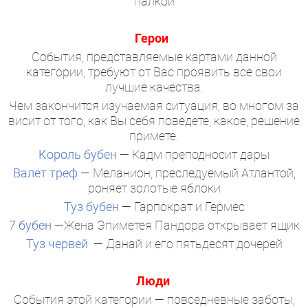
палкой
Герои
События, представляемые картами данной
категории, требуют от Вас проявить все свои
лучшие качества.
Чем закончится изучаемая ситуация, во многом за
висит от того, как Вы себя поведете, какое, решение
примете.
Король бубен
— Кадм преподносит дары
Валет треф
— Меланион, преследуемый Атлантой,
роняет золотые яблоки
Туз бубен
— Гарпократ и Гермес
7 бубен
—Жена Эпиметея Пандора открывает ящик
Туз червей
— Данай и его пятьдесят дочерей
Люди
События этой категории — повседневные заботы,