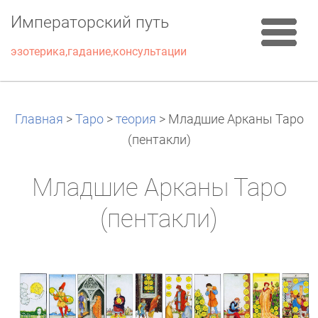
Императорский путь
эзотерика,гадание,консультации
Главная
>
Таро
>
теория
>
Младшие Арканы Таро
(пентакли)
Младшие Арканы Таро
(пентакли)