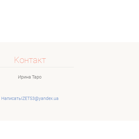
Koнтакт
Ирина Таро
НаписатьIZET53@yandex.ua