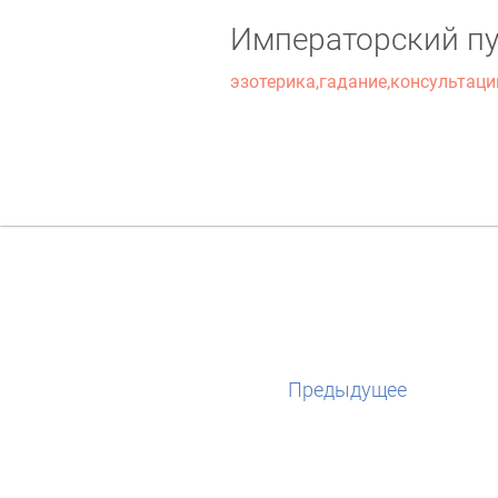
Императорский пу
эзотерика,гадание,консультаци
Предыдущее