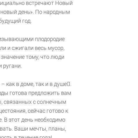
официально встречают Новый
 «новый день». По народным
будущий год.
призывающими плодородие
ли и сжигали весь мусор,
 значение тому, что люди
ор, обид и ругани.
 как в доме, так и в душе.
роды готова предложить вам
ы, связанных с солнечным
цестояния, сейчас готово к
е. В этот день необходимо
вать. Ваши мечты, планы,
сть в течение года!