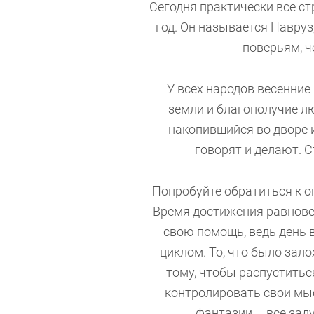
Сегодня практически все с
год. Он называется Навруз
поверьям, ч
У всех народов весенни
земли и благополучие лю
накопившийся во дворе и
говорят и делают.
Попробуйте обратиться к оп
Время достижения равновес
свою помощь, ведь день 
циклом. То, что было зало
тому, чтобы распуститься
контролировать свои мыс
фантазии – все зад