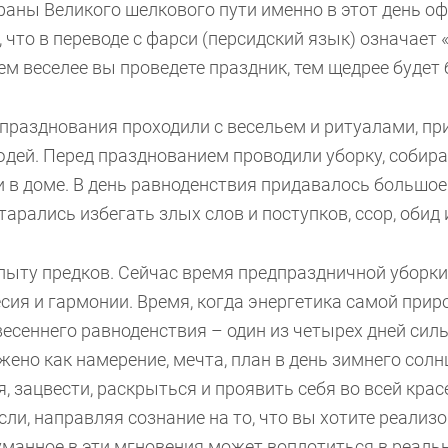
траны Великого шелкового пути именно в этот день 
, что в переводе с фарси (персидский язык) означает
ем веселее вы проведете праздник, тем щедрее будет 
е празднования проходили с весельем и ритуалами, 
дей. Перед празднованием проводили уборку, собира
 в доме. В день равноденствия придавалось большое
 Старались избегать злых слов и поступков, сс
ыту предков. Сейчас время предпраздничной уборки –
ия и гармонии. Время, когда энергетика самой при
весеннего равноденствия – один из четырех дней сил
жено как намерение, мечта, план в день зимнего солн
, зацвести, раскрыться и проявить себя во всей крас
ли, направляя сознание на то, что вы хотите реализо
уманное в эти мгновения может воплотиться в реально