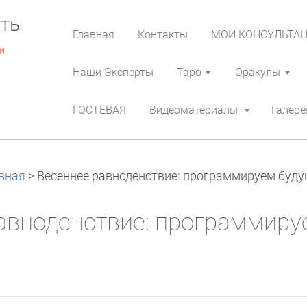
ть
Главная
Контакты
МОИ КОНСУЛЬТА
и
Наши Эксперты
Таро
Оракулы
ГОСТЕВАЯ
Видеоматериалы
Галере
вная
>
Весеннее равноденствие: программируем буду
авноденствие: программиру