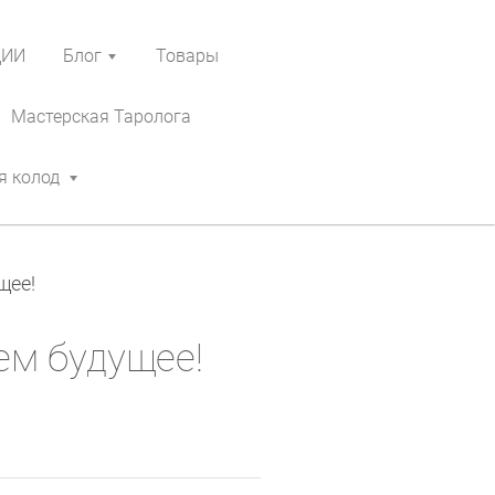
ЦИИ
Блог
Товары
Мастерская Таролога
я колод
щее!
ем будущее!