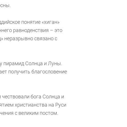
есны.
ддийское понятие «хиган»
ннего равноденствия – это
ц» неразрывно связано с
у пирамид Солнца и Луны.
ает получить благословение
и чествовали бога Солнца и
ятием христианства на Руси
чения с великим постом.