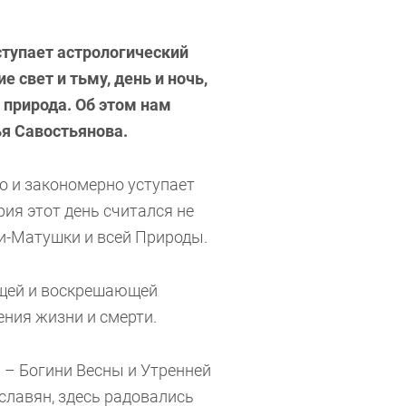
аступает астрологический
е свет и тьму, день и ночь,
 природа. Об этом нам
ья Савостьянова.
о и закономерно уступает
ия этот день считался не
и-Матушки и всей Природы.
ющей и воскрешающей
ения жизни и смерти.
 – Богини Весны и Утренней
 славян, здесь радовались