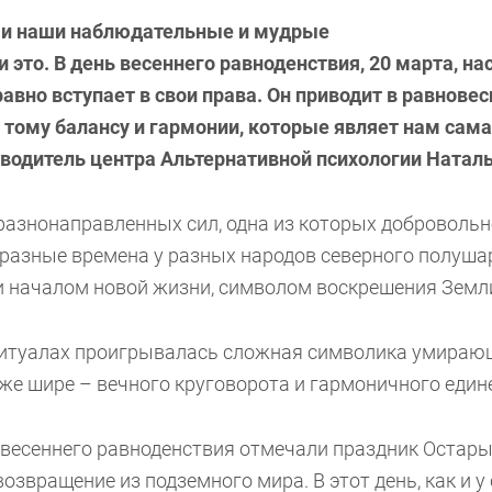
, и наши наблюдательные и мудрые
 это. В день весеннего равноденствия, 20 марта, н
авно вступает в свои права. Он приводит в равновеси
 тому балансу и гармонии, которые являет нам сама
водитель центра Альтернативной психологии Натал
азнонаправленных сил, одна из которых добровольн
 разные времена у разных народов северного полушар
 и началом новой жизни, символом воскрешения Земл
ритуалах проигрывалась сложная символика умира
аже шире – вечного круговорота и гармоничного един
 весеннего равноденствия отмечали праздник Остары
возвращение из подземного мира. В этот день, как и у