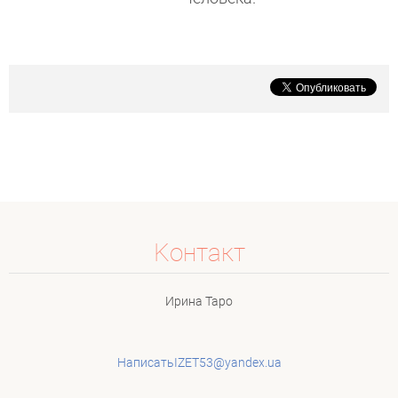
Koнтакт
Ирина Таро
НаписатьIZET53@yandex.ua