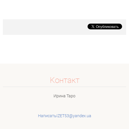
Koнтакт
Ирина Таро
НаписатьIZET53@yandex.ua