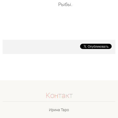
Рыбы.
Koнтакт
Ирина Таро