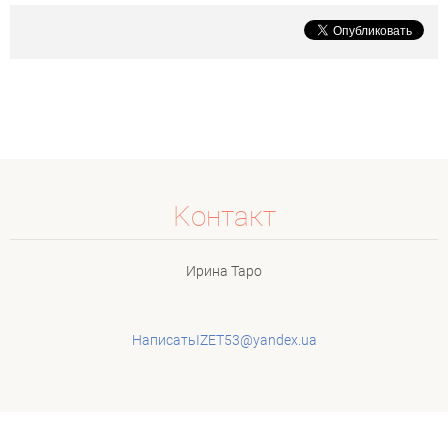
Koнтакт
Ирина Таро
НаписатьIZET53@yandex.ua