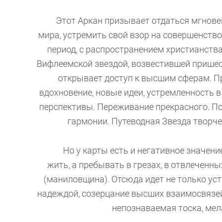
Этот Аркан призывает отдаться мгновен
мира, устремить свой взор на совершенство
период, с распространением христианства
Вифлеемской звездой, возвестившей пришес
открывает доступ к высшим сферам. Пр
вдохновение, новые идеи, устремленность 
перспективы. Переживание прекрасного. По
гармонии. Путеводная Звезда творче
Но у карты есть и негативное значение:
жить, а пребывать в грезах, в отвлеченн
(маниловщина). Отсюда идет не только ус
надеждой, созерцание высших взаимосвязей 
непознаваемая тоска, мел