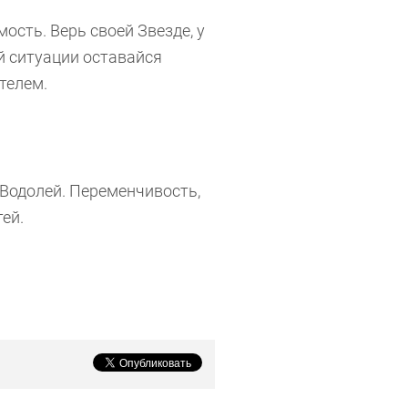
ь. Верь своей Звезде, у
й ситуации оставайся
телем.
олей. Переменчивость,
ей.