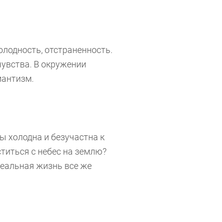
дность, отстраненность.
увства. В окружении
мантизм.
олодна и безучастна к
ститься с небес на землю?
реальная жизнь все же