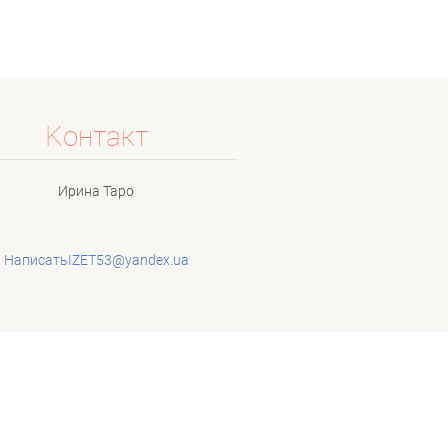
Koнтакт
Ирина Таро
НаписатьIZET53@yandex.ua