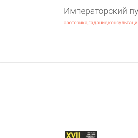
Императорский пу
эзотерика,гадание,консультаци